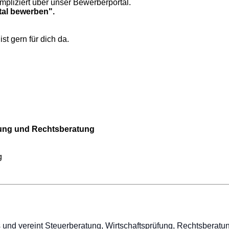
mpliziert über unser Bewerberportal.
rtal bewerben".
st gern für dich da.
tung und Rechtsberatung
g
erns und vereint Steuerberatung, Wirtschaftsprüfung, Rechtsber