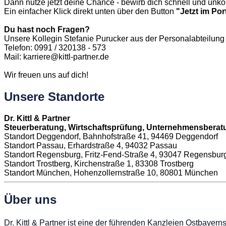
Dann nutze jetzt deine Chance - bewirb dich schnell und unko
Ein einfacher Klick direkt unten über den Button
"Jetzt im Po
Du hast noch Fragen?
Unsere Kollegin Stefanie Purucker aus der Personalabteilung i
Telefon: 0991 / 320138 - 573
Mail: karriere@kittl-partner.de
Wir freuen uns auf dich!
Unsere Standorte
Dr. Kittl & Partner
Steuerberatung, Wirtschaftsprüfung, Unternehmensbera
Standort Deggendorf, Bahnhofstraße 41, 94469 Deggendorf
Standort Passau, Erhardstraße 4, 94032 Passau
Standort Regensburg, Fritz-Fend-Straße 4, 93047 Regensbur
Standort Trostberg, Kirchenstraße 1, 83308 Trostberg
Standort München, Hohenzollernstraße 10, 80801 München
Über uns
Dr. Kittl & Partner ist eine der führenden Kanzleien Ostbay