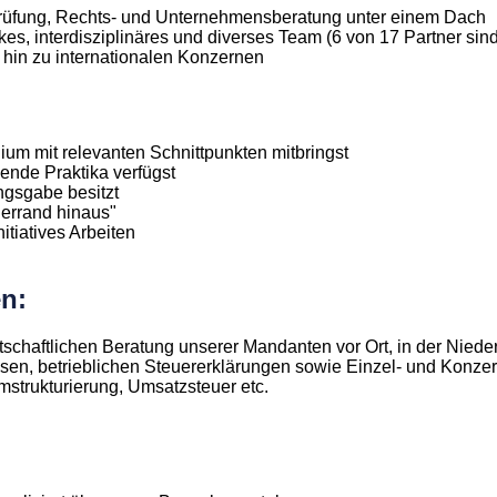
sprüfung, Rechts- und Unternehmensberatung unter einem Dach
kes, interdisziplinäres und diverses Team (6 von 17 Partner sin
 hin zu internationalen Konzernen
ium mit relevanten Schnittpunkten mitbringst
hende Praktika verfügst
ngsgabe besitzt
llerrand hinaus"
tiatives Arbeiten
n:
irtschaftlichen Beratung unserer Mandanten vor Ort, in der Nie
lüssen, betrieblichen Steuererklärungen sowie Einzel- und Konz
mstrukturierung, Umsatzsteuer etc.